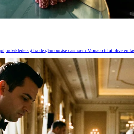
il, udviklede sig fra de glamourøse casinoer i Monaco til at blive en fa