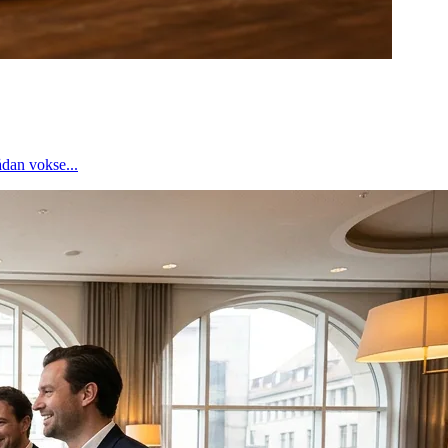
sådan vokse
...