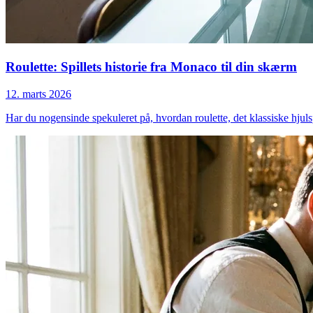
Roulette: Spillets historie fra Monaco til din skærm
12. marts 2026
Har du nogensinde spekuleret på, hvordan roulette, det klassiske hjulsp