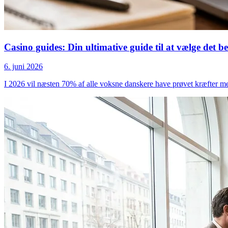
Casino guides: Din ultimative guide til at vælge det be
6. juni 2026
I 2026 vil næsten 70% af alle voksne danskere have prøvet kræfter med